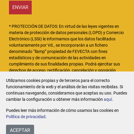
ENVIAR
* PROTECCIÓN DE DATOS: En virtud de las leyes vigentes en
materia de protección de datos personales (LOPD) y Comercio
Electrónico (LSSI) le informamos que los datos facilitados
voluntariamente por Vd., se incorporarán a un fichero
denominado “llamp” propiedad de FEVECTA con fines
estadísticos y de comunicación de las actividades en
cumplimiento de sus finalidades propias. Podrá ejercitar sus
derechos de acceso, rectificación, cancelación y oposición
relativo a este tratamiento del que es responsable FEVECTA,
Utilizamos cookies propias y de terceros para el correcto
dirigiéndose por escrito a su sede en la calle Arzobispo
funcionamiento de la web y el análisis de las visitas recibidas. Si
Mayoral, 11-b, 46002 de Valencia.
continuas navegando, consideramos que aceptas su uso. Puedes
cambiar la configuración u obtener más información
aquí
.
Puedes leer más información de cómo usamos las cookies en
Política de privacidad
.
ACEPTAR