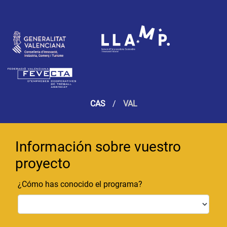
CAS
/
VAL
Información sobre vuestro
proyecto
¿Cómo has conocido el programa?